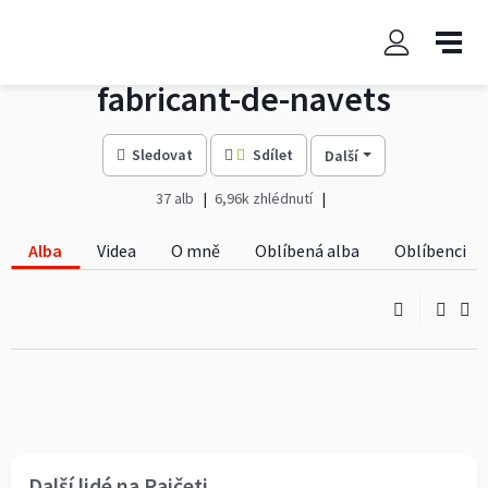
fabricant-de-navets
Sledovat
Sdílet
Další
37 alb
6,96k zhlédnutí
Alba
Videa
O mně
Oblíbená alba
Oblíbenci
Další lidé na Rajčeti